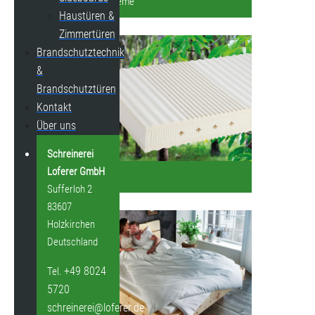
Schlafsysteme
Haustüren &
Zimmertüren
Brandschutztechnik
&
Brandschutztüren
Kontakt
Über uns
Schreinerei
Loferer GmbH
Matratzen
Sufferloh 2
83607
Holzkirchen
Deutschland
+49 8024
Tel.
5720
schreinerei@loferer.de