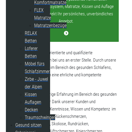
Komfortmatratze
bestehend aus Bettsystem, Matratze, Kissen und Auflage
FLEX
und Sie erhalten direkt Ihr persönliches, unverbindliches
Matratze
Angebot.
Matratzenbezüge
RELAX
Betten
Loferer
Kompetente, kundenorientierte und qualifizierte
Betten
Schlafberatung stehen bei uns an erster Stelle. Durch unsere
Möbel fürs
langjährige Erfahrung im Bereich des gesunden Schlafens,
Schlafzimmer
versprechen wir Ihnen eine ehrliche und kompetente
Zirbe - Juwel
Schlafberatung.
der Alpen
Durch unsere langjährige Erfahrung im Bereich des gesunden
Kissen
Schlafens konnten wir Dank unserer Kunden und
Auflagen
Fortbildungen unsere Kenntnisse, Wissen und Kompetenz im
Decken
Bereich Gesundheit z.B. Rückenschmerzen,
Traumschwinger
Bandscheibenvorfälle, Skoliose, Rundrücken,
Gesund sitzen
Schulterschmerzen, Hüftschmerzen, Knieschmerzen,