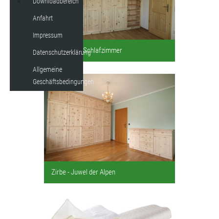
Downloadbereich
Anfahrt
Impressum
Möbel fürs Schlafzimmer
Datenschutzerklärung
Allgemeine
Geschäftsbedingungen
Zirbe - Juwel der Alpen