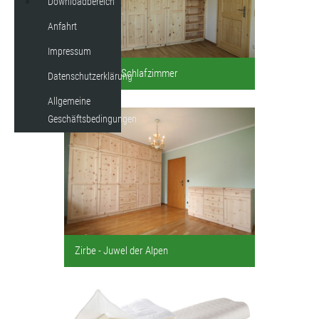
Downloadbereich
Anfahrt
Impressum
Möbel fürs Schlafzimmer
Datenschutzerklärung
Allgemeine
Geschäftsbedingungen
Zirbe - Juwel der Alpen