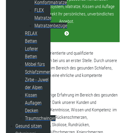
Komfortmatratze
bestehend aus Bettsystem, Matratze, Kissen und Auflage
FLEX
und Sie erhalten direkt Ihr persönliches, unverbindliches
Matratze
Angebot.
Matratzenbezüge
RELAX
Betten
Loferer
Kompetente, kundenorientierte und qualifizierte
Betten
Schlafberatung stehen bei uns an erster Stelle. Durch unsere
Möbel fürs
langjährige Erfahrung im Bereich des gesunden Schlafens,
Schlafzimmer
versprechen wir Ihnen eine ehrliche und kompetente
Zirbe - Juwel
Schlafberatung.
der Alpen
Durch unsere langjährige Erfahrung im Bereich des gesunden
Kissen
Schlafens konnten wir Dank unserer Kunden und
Auflagen
Fortbildungen unsere Kenntnisse, Wissen und Kompetenz im
Decken
Bereich Gesundheit z.B. Rückenschmerzen,
Traumschwinger
Bandscheibenvorfälle, Skoliose, Rundrücken,
Gesund sitzen
Schulterschmerzen, Hüftschmerzen, Knieschmerzen,