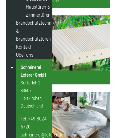
Schlafsysteme
Haustüren &
Zimmertüren
Brandschutztechnik
&
Brandschutztüren
Kontakt
Über uns
Schreinerei
Loferer GmbH
Matratzen
Sufferloh 2
83607
Holzkirchen
Deutschland
+49 8024
Tel.
5720
schreinerei@loferer.de